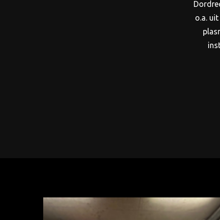
Dordrec
o.a. ui
plasm
ins