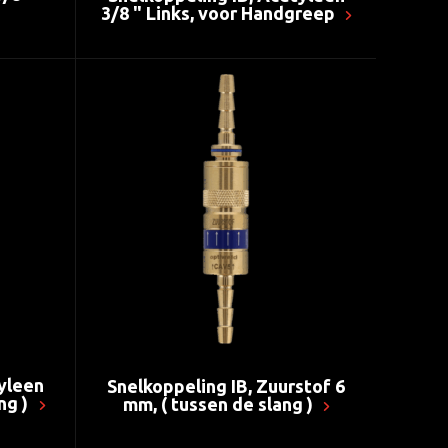
3/8 " Links, voor Handgreep
tyleen
Snelkoppeling IB, Zuurstof 6
ng )
mm, ( tussen de slang )