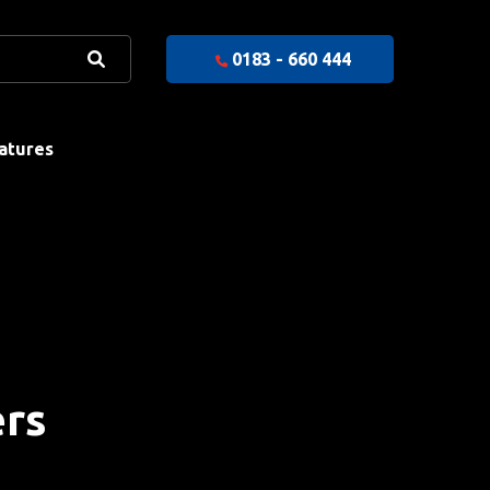
0183 - 660 444
atures
ers