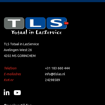
TLS Totaal in LasService
Avelingen-West 26
4202 MS GORINCHEM
Telefoon
+31 183 660 444
E-mailadres
info@tlslas.nl
KvK-nr
24298589