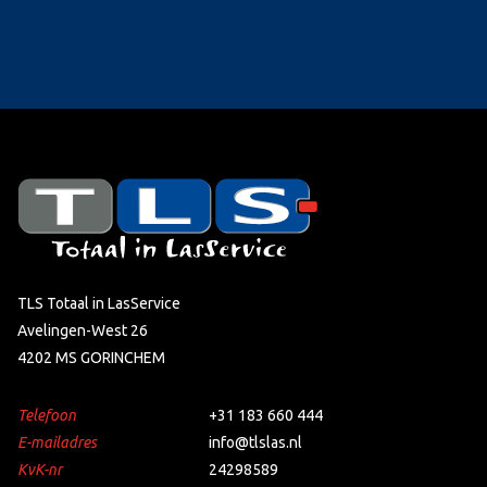
TLS Totaal in LasService
Avelingen-West 26
4202 MS GORINCHEM
Telefoon
+31 183 660 444
E-mailadres
info@tlslas.nl
KvK-nr
24298589