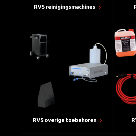
RVS reinigingsmachines
RVS overige toebehoren
R