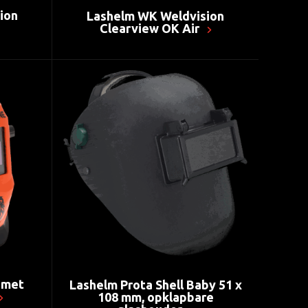
ion
Lashelm WK Weldvision
Clearview OK Air
 met
Lashelm Prota Shell Baby 51 x
108 mm, opklapbare