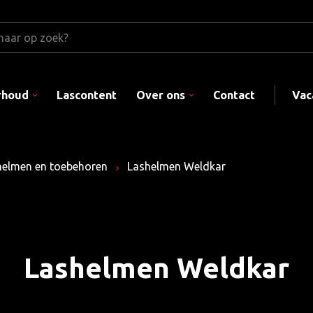
rhoud
Lascontent
Over ons
Contact
Vac
helmen en toebehoren
Lashelmen Weldkar
Lashelmen Weldkar