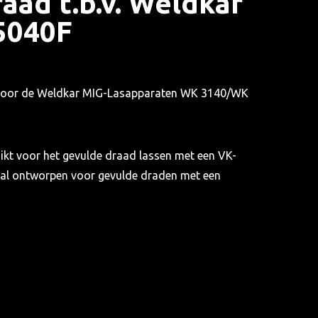
aad t.b.v. Weldkar
5040F
kt voor de Weldkar MIG-Lasapparaten WK 3140/WK
ikt voor het gevulde draad lassen met een VK-
iaal ontworpen voor gevulde draden met een
m. Het zorgt voor een stabiele en nauwkeurige
s, wat essentieel is voor een efficiënte en