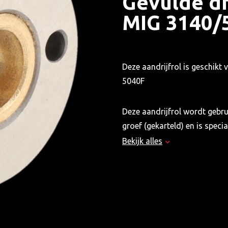
Gevulde dr
MIG 3140/
Deze aandrijfrol is geschi
5040F
Deze aandrijfrol wordt gebru
groef (gekarteld) en is spec
diameter van Ø 0.6 t/m 1.6 m
Bekijk alles
geleiding tijdens het lasproce
consistente las.