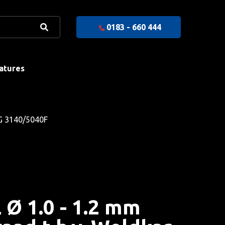
0183 - 660 444
atures
IG 3140/5040F
 Ø 1.0 - 1.2 mm