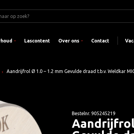
rhoud
Lascontent
Over ons
Contact
Vac
Aandrijfrol Ø 1.0 – 1.2 mm Gevulde draad t.b.v. Weldkar M
Bestelnr. 905245219
Aandrijfrol