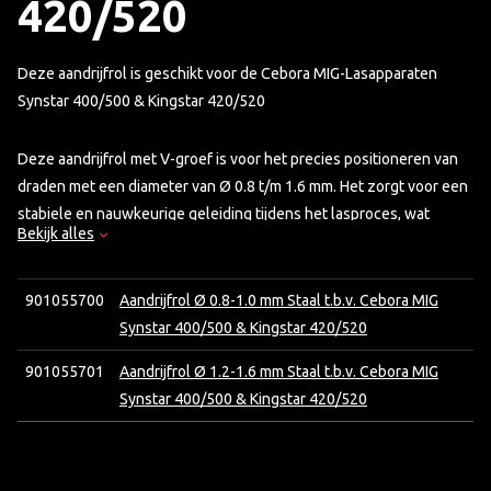
420/520
Deze aandrijfrol is geschikt voor de Cebora MIG-Lasapparaten
Synstar 400/500 & Kingstar 420/520
Deze aandrijfrol met V-groef is voor het precies positioneren van
draden met een diameter van Ø 0.8 t/m 1.6 mm. Het zorgt voor een
stabiele en nauwkeurige geleiding tijdens het lasproces, wat
Bekijk alles
essentieel is voor een efficiënte en consistente las. Dankzij het
robuuste ontwerp is de V-roller bestand tegen intensief gebruik
en biedt hij langdurige prestaties.
901055700
Aandrijfrol Ø 0.8-1.0 mm Staal t.b.v. Cebora MIG
Synstar 400/500 & Kingstar 420/520
901055701
Aandrijfrol Ø 1.2-1.6 mm Staal t.b.v. Cebora MIG
Synstar 400/500 & Kingstar 420/520