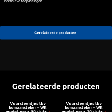
intensieve toepassingen.
Gerelateerde producten
Gerelateerde producten
Vuursteentjes tbv
Vuursteentjes tbv
komaansteker – WK
komaansteker – WK
model, verp. 50 stuks
model, verp. 10 stuks