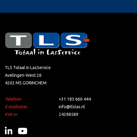
TLS Totaal in LasService
Avelingen-West 26
4202 MS GORINCHEM
Telefoon
+31 183 660 444
E-mailadres
info@tlslas.nl
KvK-nr
24298589