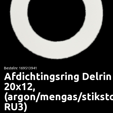
Bestelnr. 169513941
Afdichtingsring Delrin
20x12,
(argon/mengas/stikst
RU3)