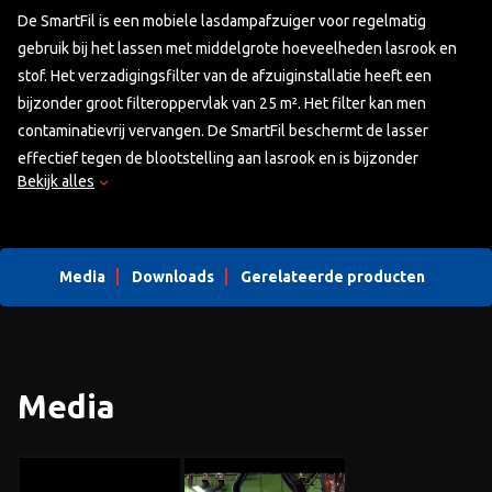
De SmartFil is een mobiele lasdampafzuiger voor regelmatig
gebruik bij het lassen met middelgrote hoeveelheden lasrook en
stof. Het verzadigingsfilter van de afzuiginstallatie heeft een
bijzonder groot filteroppervlak van 25 m². Het filter kan men
contaminatievrij vervangen. De SmartFil beschermt de lasser
effectief tegen de blootstelling aan lasrook en is bijzonder
Bekijk alles
kosteneffectief dankzij de lange levensduur van het filter.
Media
Downloads
Gerelateerde producten
Media