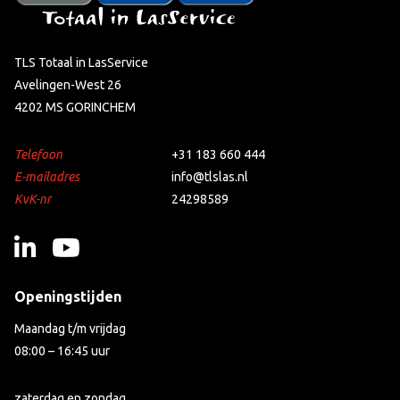
TLS Totaal in LasService
Avelingen-West 26
4202 MS GORINCHEM
Telefoon
+31 183 660 444
E-mailadres
info@tlslas.nl
KvK-nr
24298589
Openingstijden
Maandag t/m vrijdag
08:00 – 16:45 uur
zaterdag en zondag