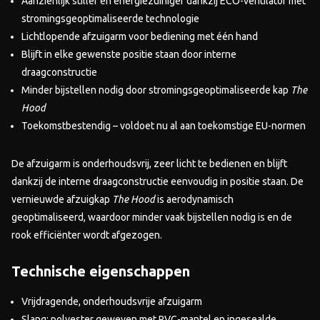
Aanzienlijk stiller en energiezuiniger dankzij ECO-ventilator met
stromingsgeoptimaliseerde technologie
Lichtlopende afzuigarm voor bediening met één hand
Blijft in elke gewenste positie staan door interne
draagconstructie
Minder bijstellen nodig door stromingsgeoptimaliseerde kap
The
Hood
Toekomstbestendig – voldoet nu al aan toekomstige EU-normen
De afzuigarm is onderhoudsvrij, zeer licht te bedienen en blijft
dankzij de interne draagconstructie eenvoudig in positie staan. De
vernieuwde afzuigkap
The Hood
is aerodynamisch
geoptimaliseerd, waardoor minder vaak bijstellen nodig is en de
rook efficiënter wordt afgezogen.
Technische eigenschappen
Vrijdragende, onderhoudsvrije afzuigarm
Slang: polyester geweven met PVC-mantel en ingesealde