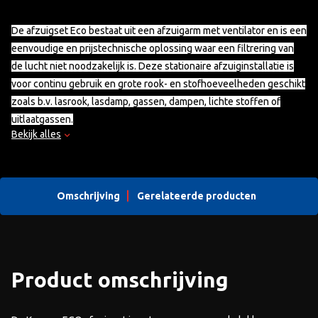
De afzuigset Eco bestaat uit een afzuigarm met ventilator en is een
eenvoudige en prijstechnische oplossing waar een filtrering van
de lucht niet noodzakelijk is. Deze stationaire afzuiginstallatie is
voor continu gebruik en grote rook- en stofhoeveelheden geschikt
zoals b.v. lasrook, lasdamp, gassen, dampen, lichte stoffen of
uitlaatgassen.
Bekijk alles
Leveringsomvang
Ventilator
Omschrijving
Gerelateerde producten
Afzuigarm met afzuigkap
Wandconsole
Motorbeveiligingsschakelaar
Set verbindingsmateriaal
Product omschrijving
Uittrekbare uitblaasleiding (1,25 – 5,00 m) met uitblaasrooster