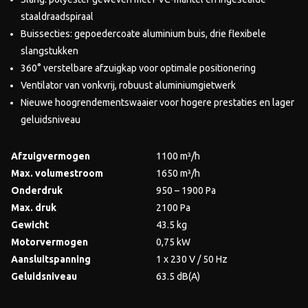
staaldraadspiraal
Buissecties: gepoedercoate aluminium buis, drie flexibele
slangstukken
360° verstelbare afzuigkap voor optimale positionering
Ventilator van vonkvrij, robuust aluminiumgietwerk
Nieuwe hoogrendementswaaier voor hogere prestaties en lager
geluidsniveau
Afzuigvermogen
1100 m³/h
Max. volumestroom
1650 m³/h
Onderdruk
950 – 1900 Pa
Max. druk
2100 Pa
Gewicht
43.5 kg
Motorvermogen
0,75 kW
Aansluitspanning
1 x 230 V / 50 Hz
Geluidsniveau
63.5 dB(A)