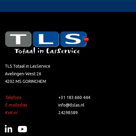
TLS Totaal in LasService
Avelingen-West 26
4202 MS GORINCHEM
Telefoon
+31 183 660 444
E-mailadres
info@tlslas.nl
KvK-nr
24298589