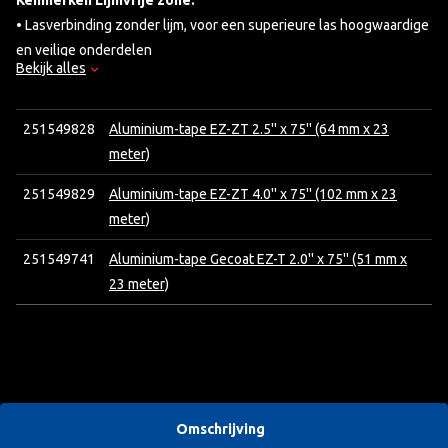
Kenmerken Lijmvrije zone:
• Lasverbinding zonder lijm, voor een superieure las hoogwaardige
en veilige onderdelen
Bekijk alles
• Vrij van halogenen en chloorfluorkoolwaterstoffen
• Verbetert de veiligheid van uw werkomgeving
• Folie van 3 milimeter (75 micron) hecht en past zich aan bij
251549828
Aluminium-tape EZ-ZT 2.5'' x 75'' (64 mm x 23
onregelmatige oppervlakken.
meter)
251549829
Aluminium-tape EZ-ZT 4.0'' x 75'' (102 mm x 23
Breedte Tape
Lijmvrije Zone
Lengte op rol
meter)
64 mm (2.5”)
24 mm (1.0”)
23 meter (75”)
251549741
Aluminium-tape Gecoat EZ-T 2.0'' x 75'' (51 mm x
23 meter)
Omschrijving