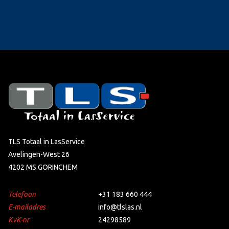
TLS Totaal in LasService
Avelingen-West 26
4202 MS GORINCHEM
Telefoon
+31 183 660 444
E-mailadres
info@tlslas.nl
KvK-nr
24298589