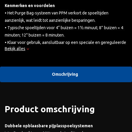
Kenmerken en voordelen
• Het Purge Bag-systeem van PPM verkort de spoeltijden
aanzienlijk, wat leidt tot aanzienlijke besparingen.
• Typische spoeltijden voor 4“ buizen = 1½ minuut; 8” buizen = 4
minuten; 12" buizen = 8 minuten.
• Klaar voor gebruik, aansluitbaar op een speciale en gereguleerde
Bekijk alles
gasvoorziening. Kies een debiet tot 20 l per minuut.
• Gasdrukregeling zorgt voor een gelijkmatige positieve
wortelnaad zonder inkepingen.
• Snel en eenvoudig te installeren, waardoor het proces van inert
Omschrijving
gas spoelen wordt vereenvoudigd.
• Hittebestendig tot 70 ºC (158 ºF) continu.
• Gebruik minder inert gas. Het volume van het gebruikte spoelgas
is minder dan 2% van een conventionele spoeling.
Product omschrijving
Dubbele opblaasbare pijplasspoelsystemen