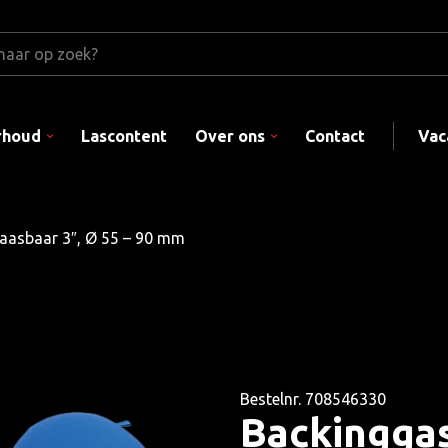
rhoud
Lascontent
Over ons
Contact
Vac
aasbaar 3″, Ø 55 – 90 mm
Bestelnr. 708546330
Backinggas