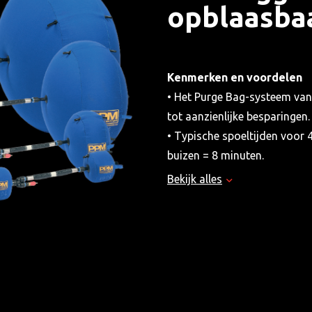
opblaasbaa
Kenmerken en voordelen
• Het Purge Bag-systeem van 
tot aanzienlijke besparingen.
• Typische spoeltijden voor 
buizen = 8 minuten.
• Klaar voor gebruik, aanslu
Bekijk alles
gasvoorziening. Kies een debi
• Gasdrukregeling zorgt voor
inkepingen.
• Snel en eenvoudig te insta
wordt vereenvoudigd.
• Hittebestendig tot 70 ºC (1
• Gebruik minder inert gas. 