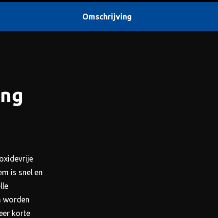
dan 2% van een conventionel
Omschrijving
ing
oxidevrije
em is snel en
lle
n worden
eer korte