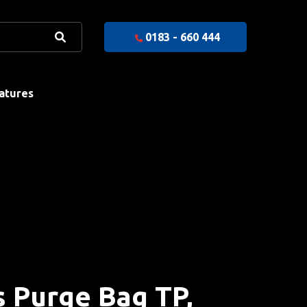
0183 - 660 444
atures
 Purge Bag TP,