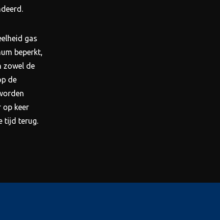
ndeerd.
elheid gas
mum beperkt,
n zowel de
op de
 worden
 op keer
 tijd terug.