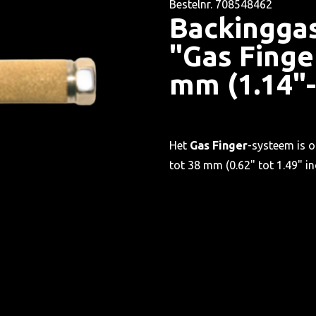
Bestelnr. 708548462
Backingga
"Gas Finge
mm (1.14"-
Het
Gas Finger
-systeem is o
tot 38 mm (0.62" tot 1.49" i