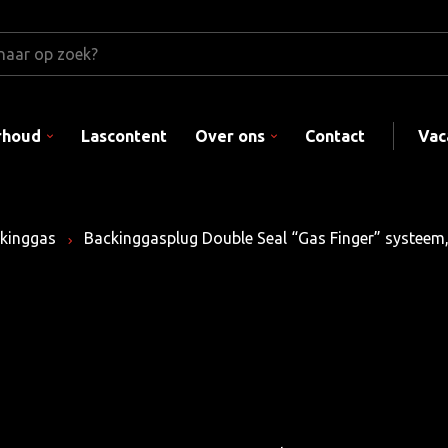
rhoud
Lascontent
Over ons
Contact
Vac
kinggas
Backinggasplug Double Seal “Gas Finger” systeem,