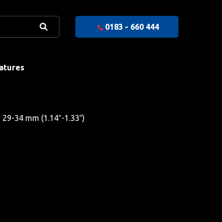
0183 - 660 444
atures
 29-34 mm (1.14″-1.33″)