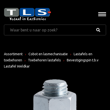
Assortiment
Cobot en lasmechanisatie
Lastafels en
toebehoren
Toebehoren lastafels
Bevestigingspin t.b.v
Lastafel Weldkar