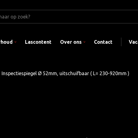
rhoud
Lascontent
Over ons
Contact
Vac
Inspectiespiegel Ø 52mm, uitschuifbaar ( L= 230-920mm )