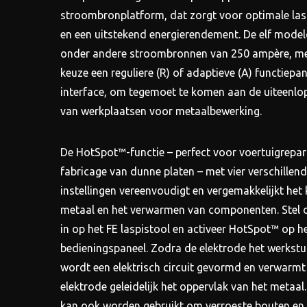
stroombronplatform, dat zorgt voor optimale las
en een uitstekend energierendement. De elf modelo
onder andere stroombronnen van 250 ampère, me
keuze een reguliere (R) of adaptieve (A) functiepan
interface, om tegemoet te komen aan de uiteenlo
van werkplaatsen voor metaalbewerking.
De HotSpot™-functie – perfect voor voertuigrepar
fabricage van dunne platen – met vier verschillen
instellingen vereenvoudigt en vergemakkelijkt het
metaal en het verwarmen van componenten. Stel d
in op het FE laspistool en activeer HotSpot™ op h
bedieningspaneel. Zodra de elektrode het werkstu
wordt een elektrisch circuit gevormd en verwarmt
elektrode geleidelijk het oppervlak van het metaa
kan ook worden gebruikt om verroeste bouten en