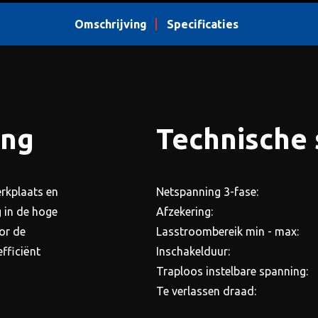
Omschrijving
Specificaties
ing
Technische 
rkplaats en
Netspanning 3-fase:
g in de hoge
Afzekering:
or de
Lasstroombereik min - max:
efficiënt
Inschakelduur:
Traploos instelbare spanning:
Te verlassen draad: