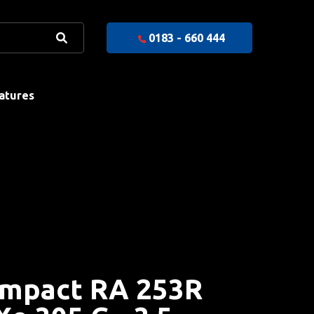
0183 - 660 444
atures
mpact RA 253R