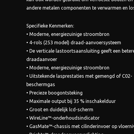
andere metalen componenten te verwarmen en los 
Specifieke Kenmerken:
• Moderne, energiezuinige stroombron
• 4-rols (253 model) draad-aanvoersysteem
• De verticale lastoortsaansluiting geeft een beter
draadaanvoer
• Moderne, energiezuinige stroombron
• Uitstekende lasprestaties met gemengd of C02-
beschermgas
• Precieze boogontsteking
• Maximale output bij 35 % inschakelduur
• Groot en duidelijk lcd-scherm
• WireLine™-onderhoudsindicator
• GasMate™-chassis met cilinderinvoer op vloern