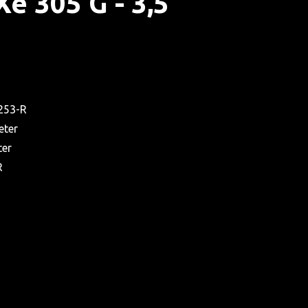
e 305 G - 3,5
253-R
eter
ter
R