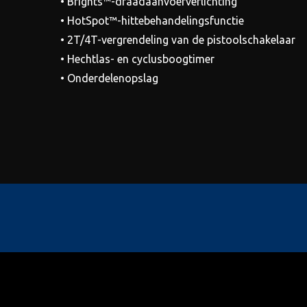
• Brights™-draadaanvoerverlichting
• HotSpot™-hittebehandelingsfunctie
• 2T/4T-vergrendeling van de pistoolschakelaar
• Hechtlas- en cyclusboogtimer
• Onderdelenopslag