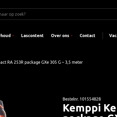
rhoud
Lascontent
Over ons
Contact
Vac
ct RA 253R package GXe 305 G – 3,5 meter
Bestelnr. 101554828
Kemppi Ke