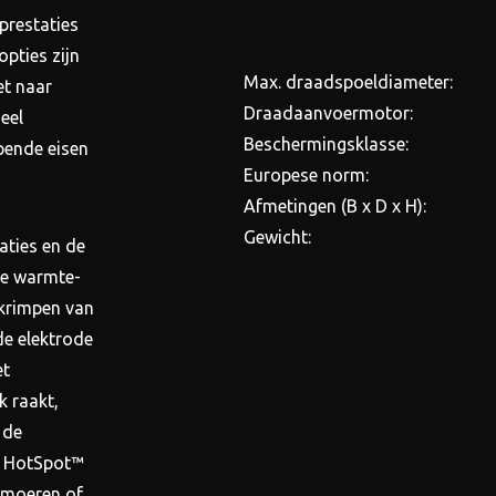
prestaties
pties zijn
Max. draadspoeldiameter:
t naar
Draadaanvoermotor:
eel
Beschermingsklasse:
pende eisen
Europese norm:
Afmetingen (B x D x H):
Gewicht:
aties en de
de warmte-
 krimpen van
e elektrode
et
k raakt,
 de
l. HotSpot™
 moeren of