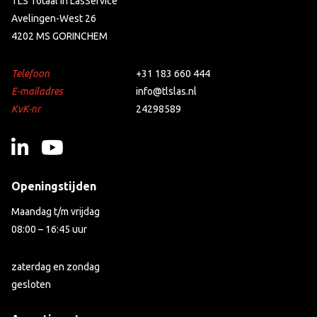
TLS Totaal in LasService
Avelingen-West 26
4202 MS GORINCHEM
Telefoon
+31 183 660 444
E-mailadres
info@tlslas.nl
KvK-nr
24298589
Openingstijden
Maandag t/m vrijdag
08:00 – 16:45 uur
zaterdag en zondag
gesloten