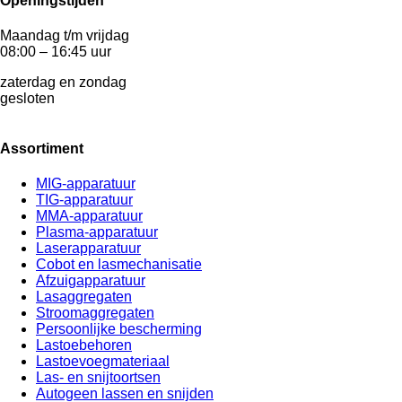
Openingstijden
Maandag t/m vrijdag
08:00 – 16:45 uur
zaterdag en zondag
gesloten
Assortiment
MIG-apparatuur
TIG-apparatuur
MMA-apparatuur
Plasma-apparatuur
Laserapparatuur
Cobot en lasmechanisatie
Afzuigapparatuur
Lasaggregaten
Stroomaggregaten
Persoonlijke bescherming
Lastoebehoren
Lastoevoegmateriaal
Las- en snijtoortsen
Autogeen lassen en snijden