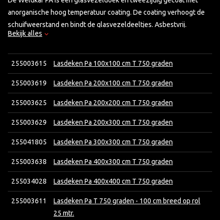
De Weldkar PA is een glasvezeldoek en tweezijdig gecoat met
anorganische hoog temperatuur coating. De coating verhoogt de
schuifweerstand en bindt de glasvezeldeeltjes. Asbestvrij.
Bekijk alles
• Langdurige temperatuurbestendigheid: 700°C
• Piektemperatuur: 750°C
• Gewicht: 700 gr/m²
255003615
Lasdeken Pa 100x100 cm T 750 graden
255003619
Lasdeken Pa 200x100 cm T 750 graden
Lasdeken op rol:
prijs per meter
255003625
Lasdeken Pa 200x200 cm T 750 graden
255003629
Lasdeken Pa 200x300 cm T 750 graden
255041805
Lasdeken Pa 300x300 cm T 750 graden
255003638
Lasdeken Pa 400x300 cm T 750 graden
255034028
Lasdeken Pa 400x400 cm T 750 graden
255003611
Lasdeken Pa T 750 graden - 100 cm breed op rol
25 mtr.