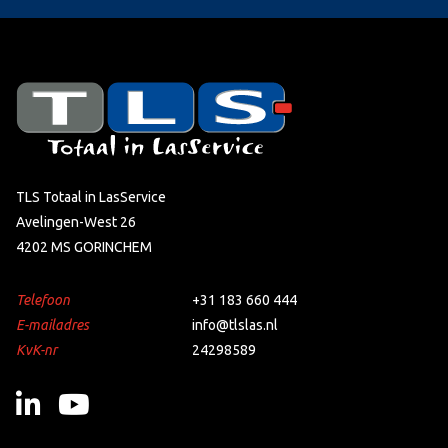
TLS Totaal in LasService
Avelingen-West 26
4202 MS GORINCHEM
Telefoon
+31 183 660 444
E-mailadres
info@tlslas.nl
KvK-nr
24298589