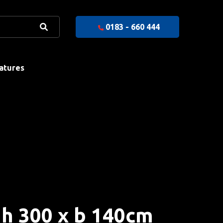
0183 - 660 444
atures
 h 300 x b 140cm