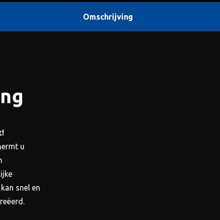
Omschrijving
ing
!
hermt u
n
ijke
 kan snel en
reëerd.