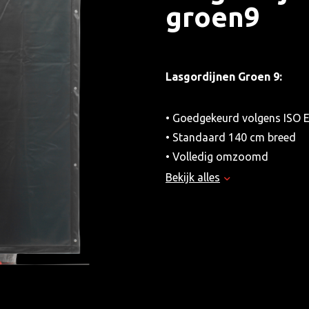
groen9
Lasgordijnen Groen 9:
• Goedgekeurd volgens ISO 
• Standaard 140 cm breed
• Volledig omzoomd
• 7 ophangogen elke 20 cm a
Bekijk alles
• Drukknopen elke 40 cm aan
• Worden geleverd met 7 sta