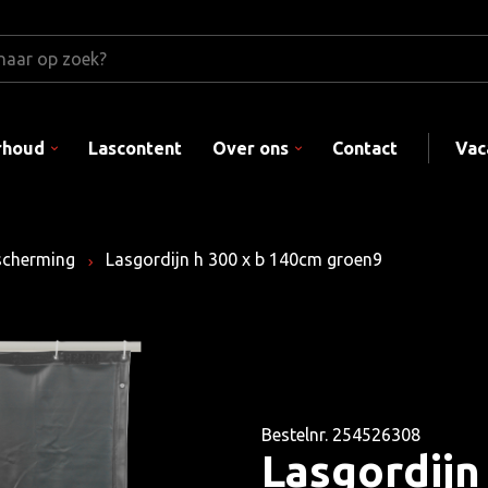
rhoud
Lascontent
Over ons
Contact
Vac
fscherming
Lasgordijn h 300 x b 140cm groen9
Bestelnr. 254526308
Lasgordijn