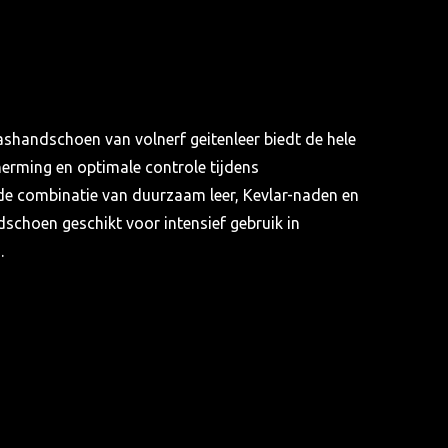
shandschoen van volnerf geitenleer biedt de hele
rming en optimale controle tijdens
e combinatie van duurzaam leer, Kevlar-naden en
dschoen geschikt voor intensief gebruik in
.
eau
igheid