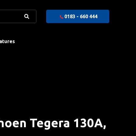
0183 - 660 444
atures
hoen Tegera 130A,