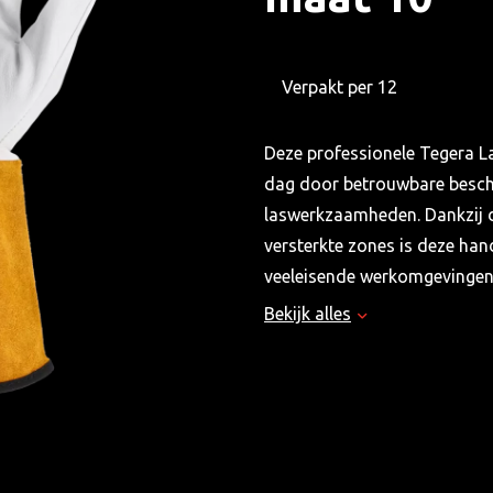
Verpakt per 12
Deze professionele Tegera La
dag door betrouwbare besche
laswerkzaamheden. Dankzij d
versterkte zones is deze han
veeleisende werkomgevingen
Bekijk alles
Eigenschappen
Hoog beschermingsniv
Goede vingertopgevoel
Flexibel