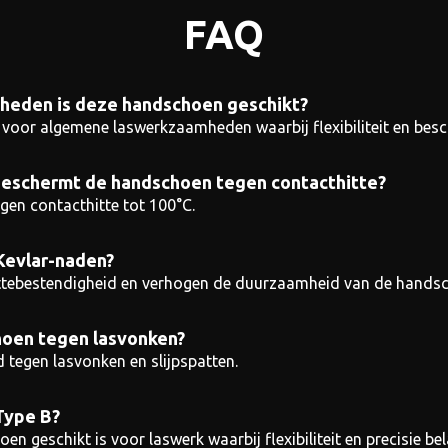
FAQ
heden is deze handschoen geschikt?
voor algemene laswerkzaamheden waarbij flexibiliteit en besch
beschermt de handschoen tegen contacthitte?
en contacthitte tot 100°C.
 Kevlar-naden?
ittebestendigheid en verhogen de duurzaamheid van de hands
oen tegen lasvonken?
 tegen lasvonken en slijpspatten.
Type B?
n geschikt is voor laswerk waarbij flexibiliteit en precisie bela