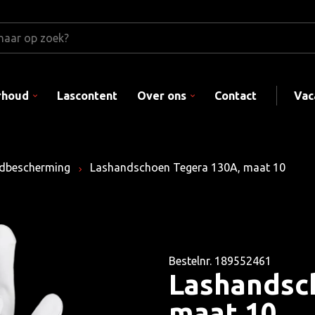
rhoud
Lascontent
Over ons
Contact
Vac
dbescherming
Lashandschoen Tegera 130A, maat 10
Bestelnr. 189552461
Lashandsc
maat 10