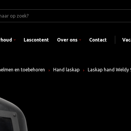
rhoud
Lascontent
Over ons
Contact
Vac
helmen en toebehoren
Hand laskap
Laskap hand Weldy