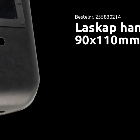
Bestelnr. 255830214
Laskap ha
90x110m