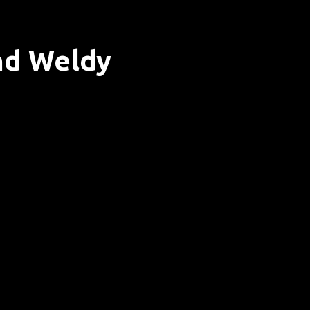
nd Weldy
m