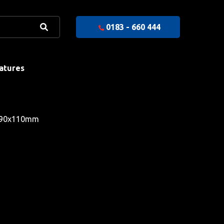
0183 - 660 444
atures
 90x110mm