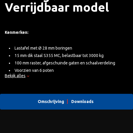
Verrijdbaar model
Kenmerken:
Lastafel met Ø 28 mm boringen
15 mm dik staal S355 MC, belastbaar tot 3000 kg
100 mm raster, afgeschuinde gaten en schaalverdeling
Voorzien van 6 poten
Bekijk alles
Verkrijgbaar in meerdere afmetingen met verstelbare
verrijdbare poten
Omschrijving
Downloads
Gewicht Lastafel:
Tafel: 880 Kg
Poten met wiel (6): 6 x 13 Kg
Totaal gewicht:
958 KG