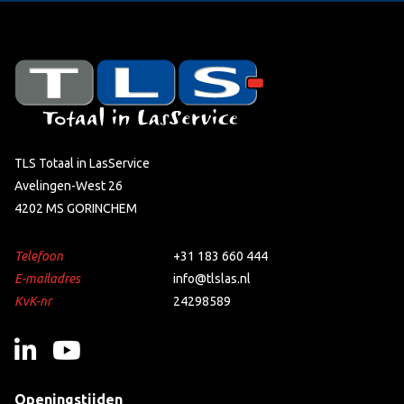
TLS Totaal in LasService
Avelingen-West 26
4202 MS GORINCHEM
Telefoon
+31 183 660 444
E-mailadres
info@tlslas.nl
KvK-nr
24298589
Openingstijden