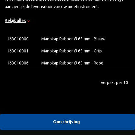
aanzienlijk de levensduur van uw meetinstrument.
Bekijk alles
Belangrijkste Kenmerken:
• Geschikt voor: Manometers Ø 63 mm
• Kleur: Blauw
163010000
Manokap Rubber Ø 63 mm - Blauw
• Materiaal: Hoogwaardig, slijtvast rubber
163010001
Manokap Rubber Ø 63 mm - Grijs
• Functie: Beschermt de manometerbehuizing tegen
beschadigingen en invloeden van buitenaf
163010006
Manokap Rubber Ø 63 mm - Rood
• Flexibele pasvorm: Eenvoudig te monteren dankzij elastisch
rubber
• Industrieel en professioneel gebruik: Ideaal voor werkplaatsen,
Verpakt per 10
installatietechniek, laboratoria, HVAC, hydrauliek en pneumatiek
Omschrijving