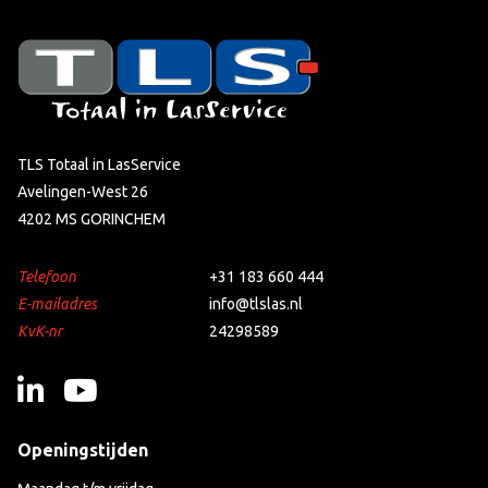
TLS Totaal in LasService
Avelingen-West 26
4202 MS GORINCHEM
Telefoon
+31 183 660 444
E-mailadres
info@tlslas.nl
KvK-nr
24298589
Openingstijden