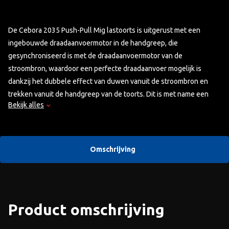
De Cebora 2035 Push-Pull Mig lastoorts is uitgerust met een
ingebouwde draadaanvoermotor in de handgreep, die
gesynchroniseerd is met de draadaanvoermotor van de
stroombron, waardoor een perfecte draadaanvoer mogelijk is
dankzij het dubbele effect van duwen vanuit de stroombron en
trekken vanuit de handgreep van de toorts. Dit is met name een
Bekijk alles
groot voordeel met mig lasdraden draden met een kleine diameter
of van “zacht” materiaal, zoals aluminium.
Leveringsomvang:
Omschrijving
- Cebora Push-Pull-toorts 2035 - 4 meter
- Set draadaanvoerrollen Ø 0.6, 0.8, 0.9, 1.0 en 1.2 mm
(de 0,8 mm rol is op de toorts gemonteerd) en
- Set kontaktips Ø 0.6, 0.8, 0.9, 1.0 en 1.2 mm aluminiumdraad
Product omschrijving
(de 0.8 mm tip is op de toorts gemonteerd).