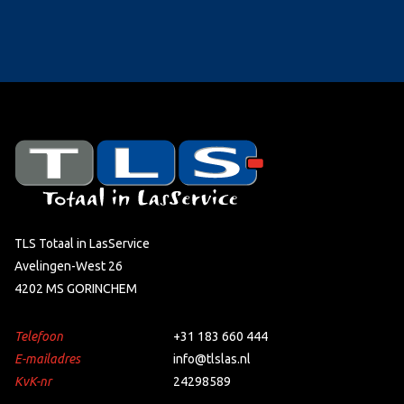
TLS Totaal in LasService
Avelingen-West 26
4202 MS GORINCHEM
Telefoon
+31 183 660 444
E-mailadres
info@tlslas.nl
KvK-nr
24298589