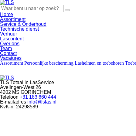
Home
Assortiment
Service & Onderhoud
Technische dienst
Verhuur
Lascontent
Over ons
Team
Contact
Vacatures
Assortiment
Persoonlijke bescherming
Lashelmen en toebehoren
Toebe
TLS Totaal in LasService
Avelingen-West 26
4202 MS GORINCHEM
Telefoon
+31 183 660 444
E-mailadres
info@tlslas.nl
KvK-nr
24298589