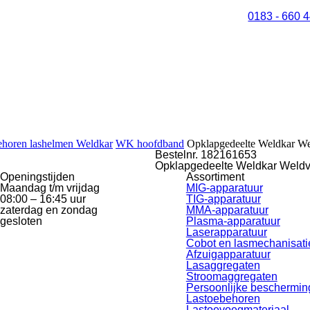
0183 - 660 
horen lashelmen Weldkar
WK hoofdband
Opklapgedeelte Weldkar Wel
Bestelnr. 182161653
Opklapgedeelte Weldkar Weldvi
Openingstijden
Assortiment
Maandag t/m vrijdag
MIG-apparatuur
08:00 – 16:45 uur
TIG-apparatuur
zaterdag en zondag
MMA-apparatuur
gesloten
Plasma-apparatuur
Laserapparatuur
Cobot en lasmechanisati
Afzuigapparatuur
Lasaggregaten
Stroomaggregaten
Persoonlijke beschermin
Lastoebehoren
Lastoevoegmateriaal