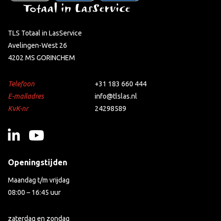
TLS Totaal in LasService
Avelingen-West 26
4202 MS GORINCHEM
Telefoon
+31 183 660 444
E-mailadres
info@tlslas.nl
KvK-nr
24298589
Openingstijden
Maandag t/m vrijdag
08:00 – 16:45 uur
zaterdag en zondag