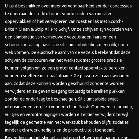
U kunt beschikken over meer vervormbaarheid zonder concessies
te doen aan de sterkte bij het voorbereiden van metalen
oppervlakken of het verwijderen van roest en lak met Scotch-
Brite™ Clean & Strip XT Pro Schijf. Onze schijven zijn voorzien van
een combinatie van vernieuwde vezeldraden, hars en een
schuurmineraal op basis van siliciumcarbide die zo een dik, open
web vormen. De elastische aard van de vezels betekent dat deze
schijven de contouren van het werkstuk met grotere precisie
kunnen volgen om zo een groter contactoppervlak te bereiken
voor een snellere materiaalafname. Ze passen zich aan lasnaden
aan, zodat deze kunnen worden geschuurd zonder te worden
verwijderd en ze geven toegang tot lastig te bereiken plekken
zonder de onderlaag te beschadigen. Siliciumcarbide snijdt
intensiever en zorgt zo voor een fijne finish. Ongewenste bramen,
vuiltjes en verontreinigingen worden effectief verwijderd terwijl
tegelijk de geometrie van het werkstuk behouden blijft, zodat er
minder extra werk nodig is en de productiviteit toeneemt.
Bovendien kan het slijpsel via gaten in het web ontsnappen, zodat