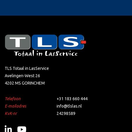
TLS Totaal in LasService
Avelingen-West 26
4202 MS GORINCHEM
Telefoon
+31 183 660 444
E-mailadres
info@tlslas.nl
KvK-nr
24298589