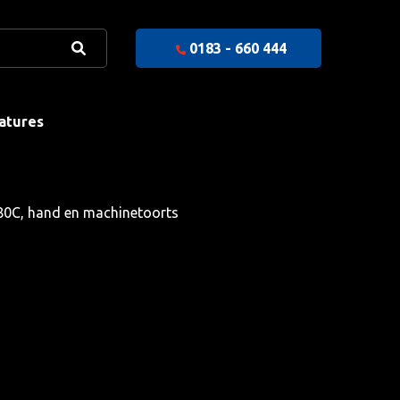
0183 - 660 444
atures
80C, hand en machinetoorts