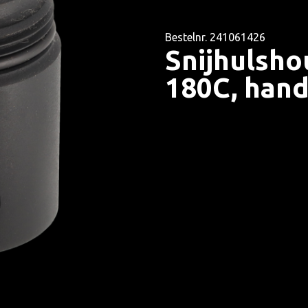
Bestelnr. 241061426
Snijhulsh
180C, hand