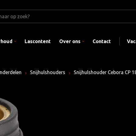
rhoud
Lascontent
Over ons
Contact
Vac
nderdelen
Snijhulshouders
Snijhulshouder Cebora CP 1