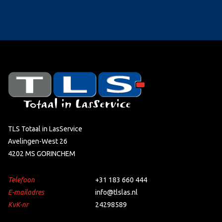
TLS Totaal in LasService
Avelingen-West 26
4202 MS GORINCHEM
Telefoon
+31 183 660 444
E-mailadres
info@tlslas.nl
KvK-nr
24298589