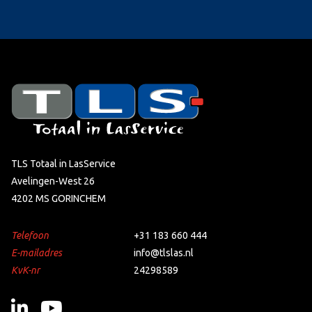
TLS Totaal in LasService
Avelingen-West 26
4202 MS GORINCHEM
Telefoon
+31 183 660 444
E-mailadres
info@tlslas.nl
KvK-nr
24298589