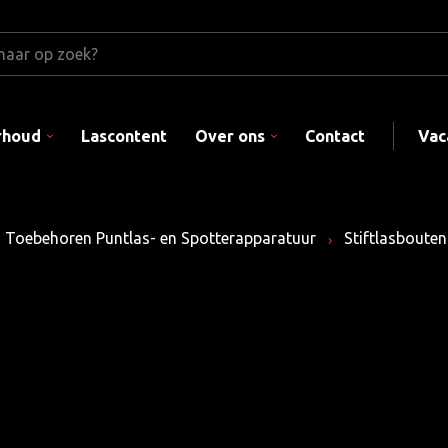
rhoud
Lascontent
Over ons
Contact
Vac
Toebehoren Puntlas- en Spotterapparatuur
Stiftlasboute