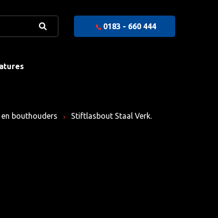
0183 - 660 444
atures
n en bouthouders
Stiftlasbout Staal Verk.