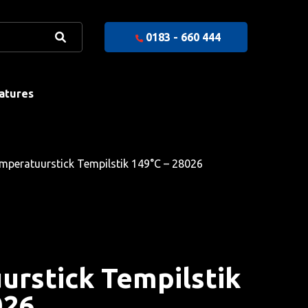
0183 - 660 444
atures
peratuurstick Tempilstik 149°C – 28026
rstick Tempilstik
026