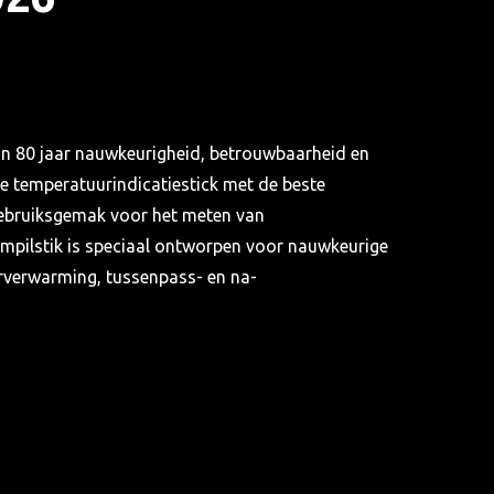
an 80 jaar nauwkeurigheid, betrouwbaarheid en
ele temperatuurindicatiestick met de beste
gebruiksgemak voor het meten van
mpilstik is speciaal ontworpen voor nauwkeurige
orverwarming, tussenpass- en na-
ssingen en is de toonaangevende keuze in de
 meest kritische taken.