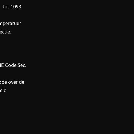
) tot 1093
emperatuur
ctie.
E Code Sec.
ode over de
eid