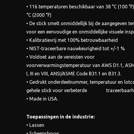
• 116 temperaturen beschikbaar van 38 °C (100 °F
°C (2000 °F)
• De stick smelt onmiddellijk bij de aangegeven t
voor een eenvoudige en onmiddellijke visuele inspe
• Kalibratievrij met 100% betrouwbaarheid
• NIST-traceerbare nauwkeurigheid tot +/-1 %
• Voldoet aan de vereisten voor
voorverwarmingstemperatuur van AWS D1.1, ASM
I, III en VIII, ANSI/ASME Code B31.1 en B31.3.
• Gedrukt onderdeelnummer, temperatuur en lotc
gehele stick voor verbeterde traceerbaarh
• Made in USA.
Toepassingen in de industrie:
• Lassen
• Scheepsbouw