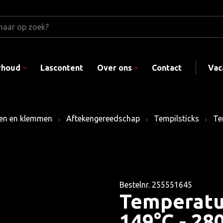
rhoud
Lascontent
Over ons
Contact
Vac
en en klemmen
Aftekengereedschap
Tempilsticks
Tem
Bestelnr. 255551645
Temperatuu
149°C - 28