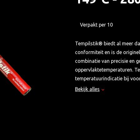
Verpakt per 10
Tempilstik® biedt al meer d
conformiteit en is de origin
combinatie van precisie en 
oppervlaktetemperaturen. Te
temperatuurindicatie bij vo
laswarmtebehandelingstoepa
Bekijk alles
industrie voor gebruik bij de