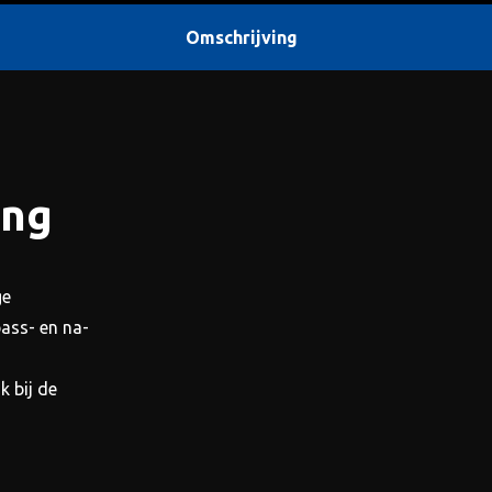
Omschrijving
ing
ge
ass- en na-
k bij de