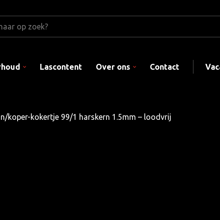
rhoud
Lascontent
Over ons
Contact
Vac
n/koper-kokertje 99/1 harskern 1.5mm – loodvrij