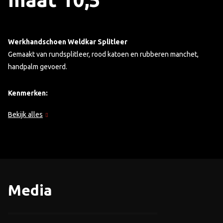
Werkhandschoen Weldkar Splitleer
Gemaakt van rundsplitleer, rood katoen en rubberen manchet,
handpalm gevoerd.
Kenmerken:
Bekijk alles
Uitgevoerd in Rundsplitleder
Kleur rood/grijs
Gevoerd
Kevlar gestikt
Verpakt per paar
Media
Europese norm: