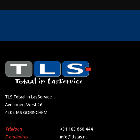
EN 388+A1:2019 (EN 388:2016+A1:2018)
EN ISO 21420:2021 (EN ISO 21420:2020)
TLS Totaal in LasService
Avelingen-West 26
4202 MS GORINCHEM
Telefoon
+31 183 660 444
E-mailadres
info@tlslas.nl