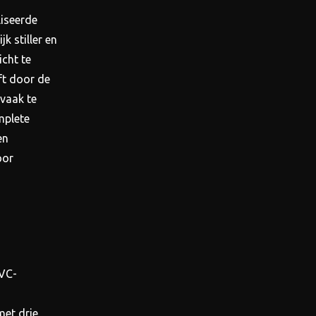
liseerde
k stiller en
icht te
eft door de
vaak te
mplete
en
oor
PVC-
met drie