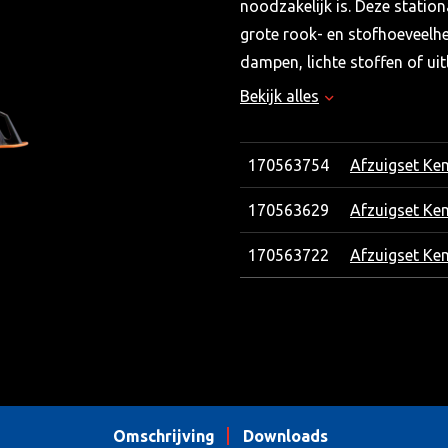
noodzakelijk is. Deze station
grote rook- en stofhoeveelhe
dampen, lichte stoffen of ui
Bekijk alles
Leveringsomvang
170563754
Afzuigset Ke
Ventilator
170563629
Afzuigarm met kap
Afzuigset Ke
Wandconsole
170563722
Afzuigset Ke
Motorbeveiligingsschak
Set verbindingsmateria
Uitblaasleiding, uittre
Omschrijving
Downloads