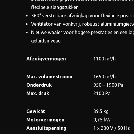
flexibele slangstukken
360° verstelbare afzuigkap voor flexibele positi
Ventilator van vonkvrij, robuust aluminiumgiet
Nieuwe waaier voor hogere prestaties en een la
geluidsniveau
Afzuigvermogen
1100 m³/h
Max. volumestroom
1650 m³/h
Onderdruk
950 – 1900 Pa
Max. druk
2100 Pa
Gewicht
39.5 kg
Motorvermogen
0,75 kW
Aansluitspanning
1 x 230 V / 50 Hz