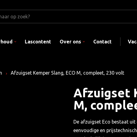
rhoud
Lascontent
Over ons
Contact
Vac
n
Afzuigset Kemper Slang, ECO M, compleet, 230 volt
Afzuigset
M, complee
De afzuigset Eco bestaat uit
eenvoudige en prijstechnische