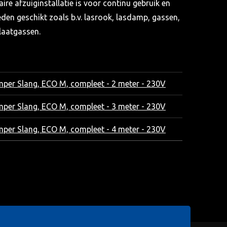
aire afzuiginstallatie is voor continu gebruik en
den geschikt zoals b.v. lasrook, lasdamp, gassen,
tlaatgassen.
mper Slang, ECO M, compleet - 2 meter - 230V
mper Slang, ECO M, compleet - 3 meter - 230V
mper Slang, ECO M, compleet - 4 meter - 230V
elaar
al
kbaar van 1,25 – 5,00 m, met uitblaasrooster