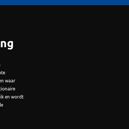
ing
h
ote
en waar
tionaire
uik en wordt
le