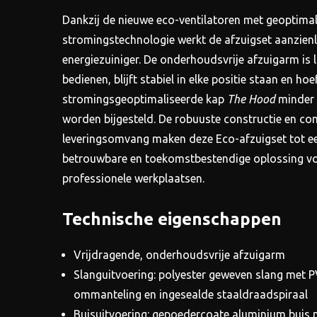
Dankzij de nieuwe eco-ventilatoren met geoptima
stromingstechnologie werkt de afzuigset aanzienlij
energiezuiniger. De onderhoudsvrije afzuigarm is l
bedienen, blijft stabiel in elke positie staan en ho
stromingsgeoptimaliseerde kap
The Hood
minder 
worden bijgesteld. De robuuste constructie en co
leveringsomvang maken deze Eco-afzuigset tot e
betrouwbare en toekomstbestendige oplossing v
professionele werkplaatsen.
Technische eigenschappen
Vrijdragende, onderhoudsvrije afzuigarm
Slanguitvoering: polyester geweven slang met 
ommanteling en ingesealde staaldraadspiraal
Buisuitvoering: gepoedercoate aluminium buis 