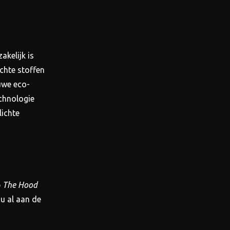
akelijk is
chte stoffen
euwe eco-
chnologie
lichte
p
The Hood
u al aan de