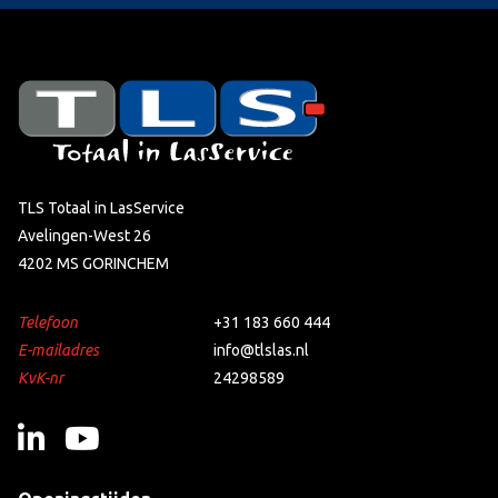
TLS Totaal in LasService
Avelingen-West 26
4202 MS GORINCHEM
Telefoon
+31 183 660 444
E-mailadres
info@tlslas.nl
KvK-nr
24298589