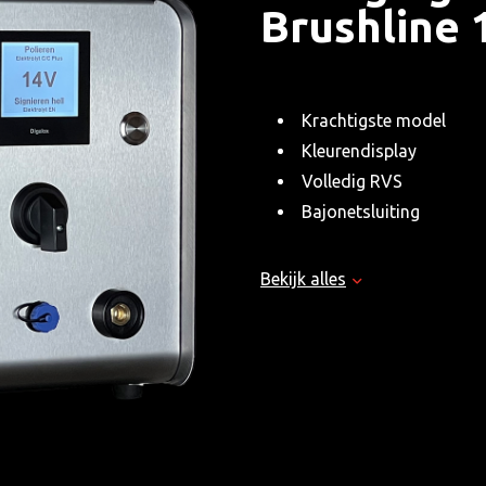
Brushline 
Krachtigste model
Kleurendisplay
Volledig RVS
Bajonetsluiting
Leveringsomvang:
Bekijk alles
Reinigingsapparaat Bym