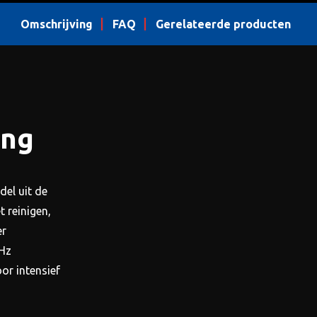
Omschrijving
FAQ
Gerelateerde producten
ing
del uit de
t reinigen,
er
Hz
or intensief