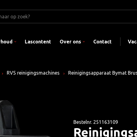
rhoud
Lascontent
Over ons
Contact
Vac
RVS reinigingsmachines
Reinigingsapparaat Bymat Brus
Bestelnr. 251163109
Reiniging