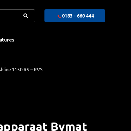
0183 - 660 444
atures
hline 1150 RS – RVS
sapparaat Bymat