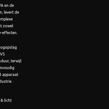
VA en de
, levert de
complexe
at zowel
-effecten.
 oogopslag
RVS
duur, terwijl
envoudig
it apparaat
ustrie.
& licht