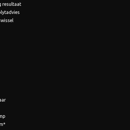
 resultaat
olytadvies
swissel
aar
omp
mm*