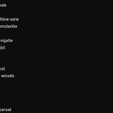
male
line-serie
oomsterkte
vigatie
ijd
ust
 wissels
paraat