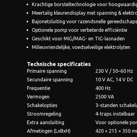
Krachtige borsteltechnologie voor hoogwaardig
Meertalig kleurendisplay met spanning & elektr
Bajonetsluiting voor razendsnelle gereedschap
Optionele pomp voor verbeterde efficiëntie
Geschikt voor MIG/MAG- en TIG-lasnaden
Milieuvriendelijke, voedselveilige elektrolyten
Technische specificaties
Primaire spanning
230 V / 50–60 Hz
Secundaire spanning
10 V AC, 14 V DC
Frequentie
400 Hz
Vermogen
2500 VA
Schakelopties
3-standen schakel
Stroomregeling
4-traps instelbaar
Extra aansluiting
Voor optionele p
Afmetingen (LxBxH)
420 × 215 × 350 