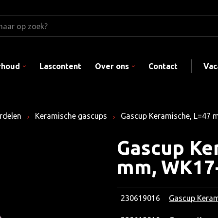
rhoud
Lascontent
Over ons
Contact
Vac
rdelen
Keramische gascups
Gascup Keramische, L=47 
Gascup Ke
mm, WK17-
230619016
Gascup Keram